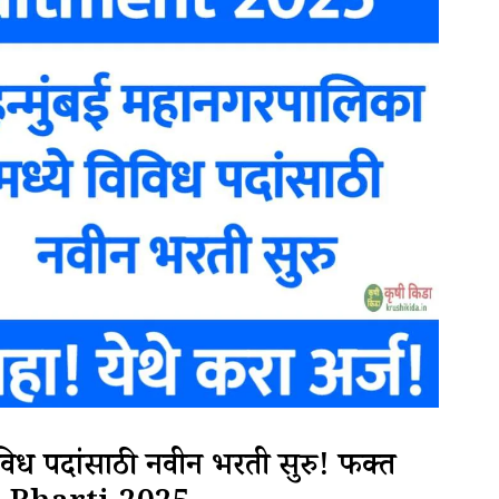
िविध पदांसाठी नवीन भरती सुरु! फक्त