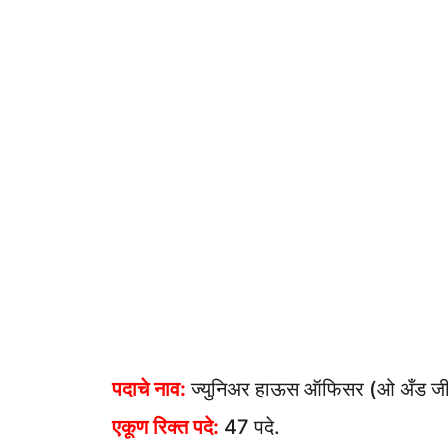
पदाचे नाव:
ज्युनिअर हाऊस ऑफिसर (ओ अँड जी)
एकूण रिक्त पदे:
47 पदे.