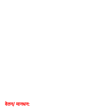
वेतन/ मानधन: