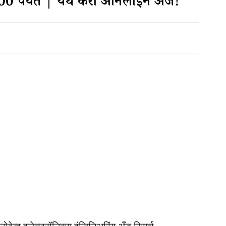
00 पर्यंत | येथे करा ऑनलाईन अर्ज!