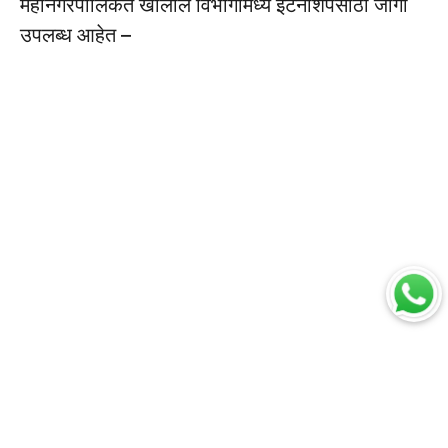
महानगरपालिकेत खालील विभागांमध्ये इंटर्नशिपसाठी जागा
उपलब्ध आहेत –