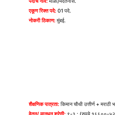
पदाचे नाव:
माळी/मदतनीस.
एकूण रिक्त पदे:
01 पदे.
नोकरी ठिकाण:
मुंबई.
शैक्षणिक पात्रता:
किमान चौथी उत्तीर्ण + मराठी 
वेतन/ मानधन श्रेणी:
९-३ : (रुपये १६६००-५२४००