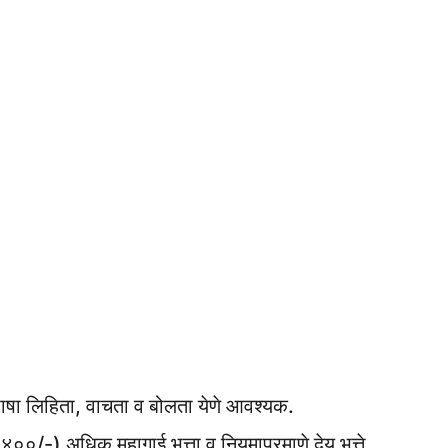
भाषा लिहिता, वाचता व बोलता येणे आवश्यक.
/-) अधिक महागाई भत्ता व नियमाप्रमाणे देय भत्ते.