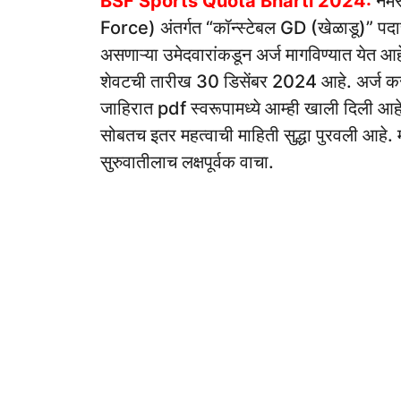
BSF Sports Quota Bharti 2024:
नमस
Force) अंतर्गत “कॉन्स्टेबल GD (खेळाडू)” पदाच
असणाऱ्या उमेदवारांकडून अर्ज मागविण्यात येत आ
शेवटची तारीख 30 डिसेंबर 2024 आहे. अर्ज कर
जाहिरात pdf स्वरूपामध्ये आम्ही खाली दिली आहे
सोबतच इतर महत्वाची माहिती सुद्धा पुरवली आहे. म
सुरुवातीलाच लक्षपूर्वक वाचा.