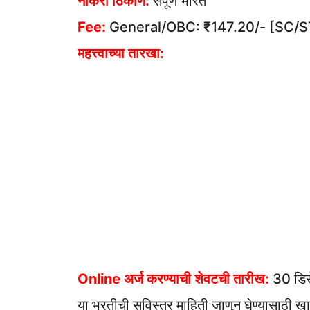
नोकरी ठिकाण:
संपूर्ण भारत
Fee:
General/OBC: ₹147.20/- [SC/ST/म
महत्त्वाच्या तारखा:
Online अर्ज करण्याची शेवटची तारीख:
30 डिस
या भरतीची सविस्तर माहिती जाणुन घेण्यासाठी खाल