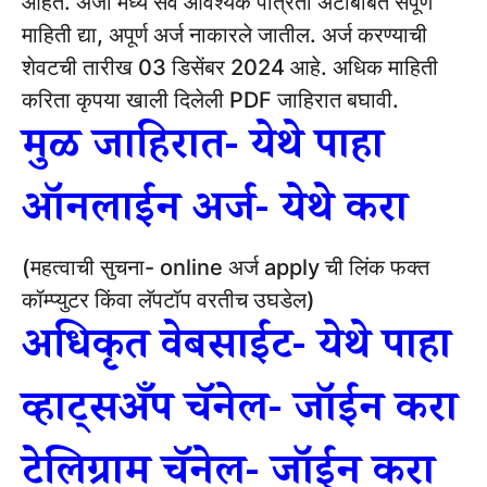
आहेत.
अर्जा मध्ये सर्व आवश्यक पात्रता अटींबाबत संपूर्ण
माहिती द्या, अपूर्ण अर्ज नाकारले जातील.
अर्ज करण्याची
शेवटची तारीख 03 डिसेंबर 2024 आहे.
अधिक माहिती
करिता कृपया खाली दिलेली PDF जाहिरात बघावी.
मुळ जाहिरात- येथे पाहा
ऑनलाईन अर्ज- येथे करा
(महत्वाची सुचना- online अर्ज apply ची लिंक फक्त
कॉम्प्युटर किंवा लॅपटॉप वरतीच उघडेल)
अधिकृत वेबसाईट- येथे पाहा
व्हाट्सअँप चॅनेल- जॉईन करा
टेलिग्राम चॅनेल- जॉईन करा