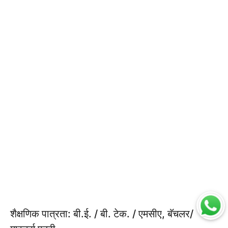
शैक्षणिक पात्रता: बी.ई. / बी. टेक. / एमसीए, बॅचलर/