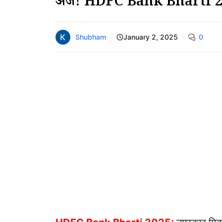
अर्ज! HDFC Bank Bharti 
Shubham
January 2, 2025
0