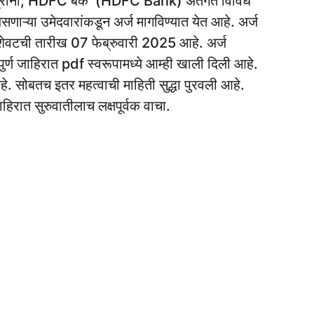
्रांनो, HDFC बँक (HDFC Bank) अंतर्गत विविध
असणाऱ्या उमेदवारांकडून अर्ज मागविण्यात येत आहे. अर्ज
शेवटची तारीख 07 फेब्रुवारी 2025 आहे. अर्ज
्ण जाहिरात pdf स्वरूपामध्ये आम्ही खाली दिली आहे.
े. सोबतच इतर महत्वाची माहिती सुद्धा पुरवली आहे.
ाहिरात सुरुवातीलाच लक्षपूर्वक वाचा.