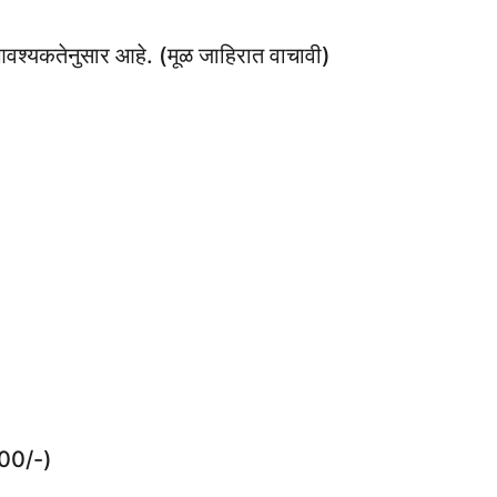
 आवश्यकतेनुसार आहे. (मूळ जाहिरात वाचावी)
00/-)