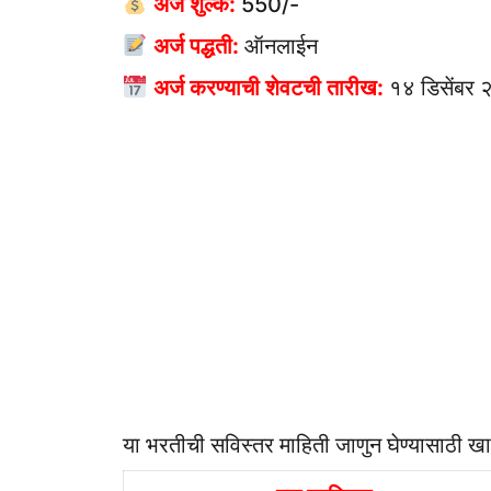
अर्ज शुल्क:
550/-
अर्ज पद्धती:
ऑनलाईन
अर्ज करण्याची शेवटची तारीख:
१४ डिसेंबर
या भरतीची सविस्तर माहिती जाणुन घेण्यासाठी खाल