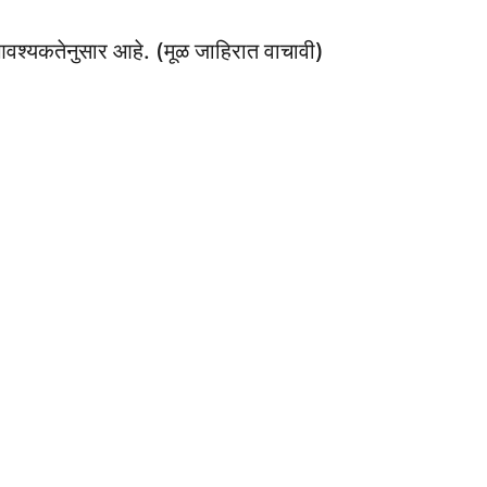
 आवश्यकतेनुसार आहे. (मूळ जाहिरात वाचावी)