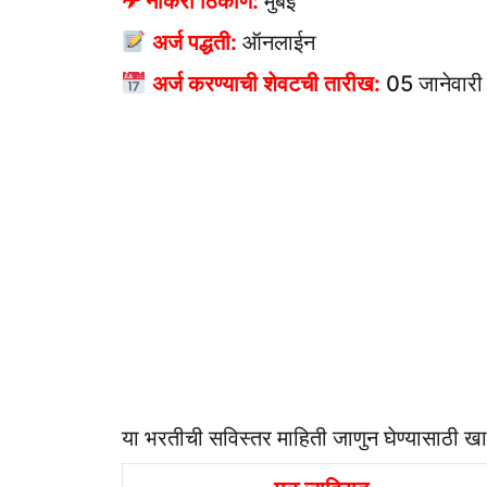
✈ नोकरी ठिकाण:
मुंबई
अर्ज पद्धती:
ऑनलाईन
अर्ज करण्याची शेवटची तारीख:
05 जानेवार
या भरतीची सविस्तर माहिती जाणुन घेण्यासाठी खाल