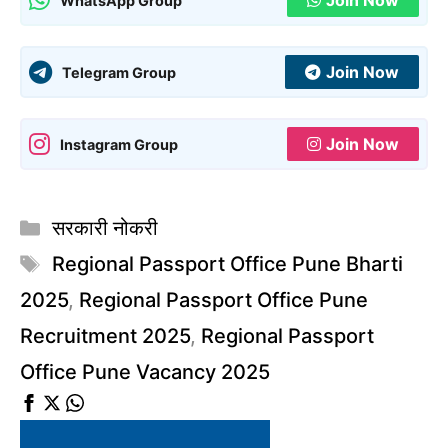
Join Now
WhatsApp Group
Join Now
Telegram Group
Join Now
Instagram Group
Categories
सरकारी नोकरी
Tags
Regional Passport Office Pune Bharti
2025
,
Regional Passport Office Pune
Recruitment 2025
,
Regional Passport
Office Pune Vacancy 2025