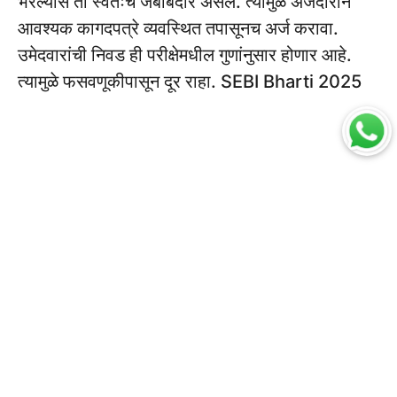
भरल्यास तो स्वतःच जबाबदार असेल. त्यामुळे अर्जदाराने
आवश्यक कागदपत्रे व्यवस्थित तपासूनच अर्ज करावा.
उमेदवारांची निवड ही परीक्षेमधील गुणांनुसार होणार आहे.
त्यामुळे फसवणूकीपासून दूर राहा. SEBI Bharti 2025