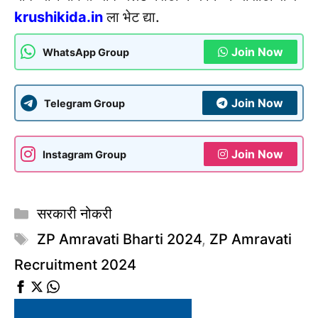
krushikida.in
ला भेट द्या.
Join Now
WhatsApp Group
Join Now
Telegram Group
Join Now
Instagram Group
Categories
सरकारी नोकरी
Tags
ZP Amravati Bharti 2024
,
ZP Amravati
Recruitment 2024