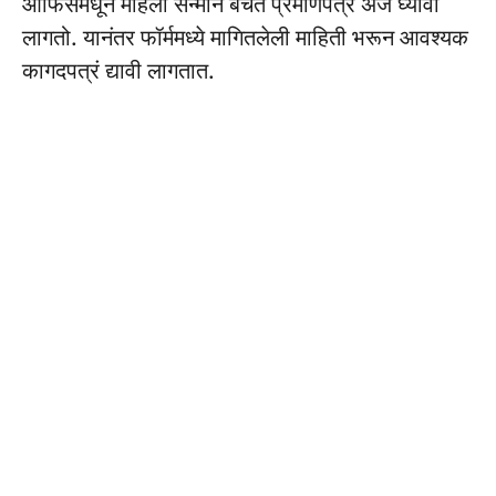
ऑफिसमधून महिला सन्मान बचत प्रमाणपत्र अर्ज घ्यावा
लागतो. यानंतर फॉर्ममध्ये मागितलेली माहिती भरून आवश्यक
कागदपत्रं द्यावी लागतात.