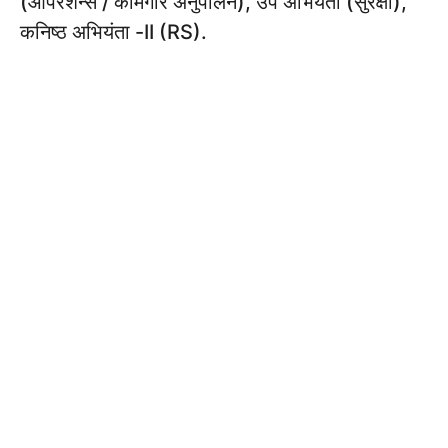
(ऑपरेशन्स / कामगार अनुपालन), उप अभियंता (सुरक्षा),
कनिष्ठ अभियंता -II (RS).