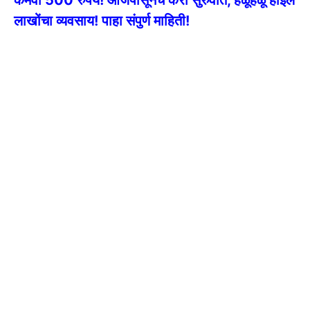
कमवा 500 रुपये! आजपासूनच करा सुरुवात, हळूहळू होईल
लाखोंचा व्यवसाय! पाहा संपुर्ण माहिती!