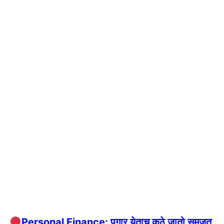
Personal Finance: पगार येताच कुठे जातो समजत