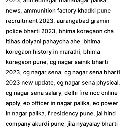
2023
,
ahmednagar mahanagar palika
news
,
ammunition factory khadki pune
recruitment 2023
,
aurangabad gramin
police bharti 2023
,
bhima koregaon cha
itihas dolyani pahaycha ahe
,
bhima
koregaon history in marathi
,
bhima
koregaon pune
,
cg nagar sainik bharti
2023
,
cg nagar sena
,
cg nagar sena bharti
2023 new update
,
cg nagar sena physical
,
cg nagar sena salary
,
delhi fire noc online
apply
,
eo officer in nagar palika
,
eo power
in nagar palika
,
f residency pune
,
jai hind
company akurdi pune
,
jila nyayalay bharti