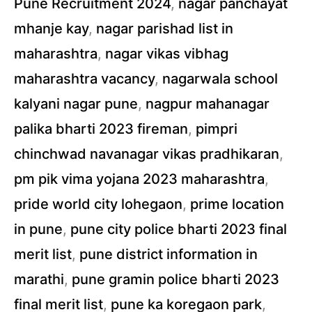
Pune Recruitment 2024
,
nagar panchayat
mhanje kay
,
nagar parishad list in
maharashtra
,
nagar vikas vibhag
maharashtra vacancy
,
nagarwala school
kalyani nagar pune
,
nagpur mahanagar
palika bharti 2023 fireman
,
pimpri
chinchwad navanagar vikas pradhikaran
,
pm pik vima yojana 2023 maharashtra
,
pride world city lohegaon
,
prime location
in pune
,
pune city police bharti 2023 final
merit list
,
pune district information in
marathi
,
pune gramin police bharti 2023
final merit list
,
pune ka koregaon park
,