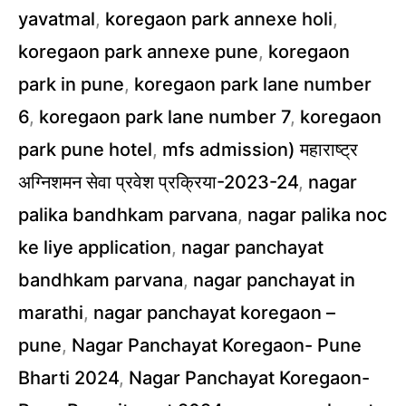
yavatmal
,
koregaon park annexe holi
,
koregaon park annexe pune
,
koregaon
park in pune
,
koregaon park lane number
6
,
koregaon park lane number 7
,
koregaon
park pune hotel
,
mfs admission) महाराष्ट्र
अग्निशमन सेवा प्रवेश प्रक्रिया-2023-24
,
nagar
palika bandhkam parvana
,
nagar palika noc
ke liye application
,
nagar panchayat
bandhkam parvana
,
nagar panchayat in
marathi
,
nagar panchayat koregaon –
pune
,
Nagar Panchayat Koregaon- Pune
Bharti 2024
,
Nagar Panchayat Koregaon-