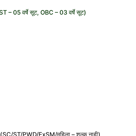
– 05 वर्षे सूट, OBC – 03 वर्षे सूट)
 (SC/ST/PWD/ExSM/महिला – शुल्क नाही)