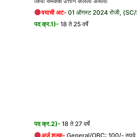
किंवा समकक्ष उत्तीर्ण केलेली असावी
वयाची अट-
01 ऑगस्ट 2024 रोजी, (SC/ST 
पद क्र.1)-
18 ते 25 वर्षे
पद क्र.2)-
18 ते 27 वर्षे
अर्ज शुल्क-
General/OBC: 100/- रुपये