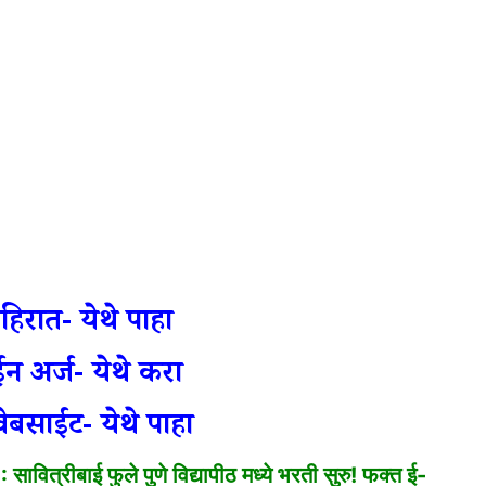
हिरात- येथे पाहा
 अर्ज- येथे करा
ेबसाईट- येथे पाहा
रीबाई फुले पुणे विद्यापीठ मध्ये भरती सुरु! फक्त ई-